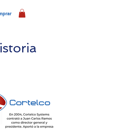
mprar
storia